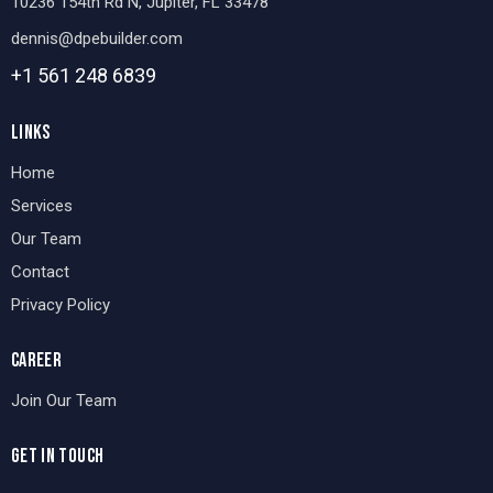
10236 154th Rd N, Jupiter, FL 33478
dennis@dpebuilder.com
+1 561 248
6839
LINKS
Home
Services
Our Team
Contact
Privacy Policy
CAREER
Join Our Team
GET IN TOUCH