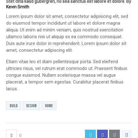
Stet clita kasd gubergren, no sea sanctus est labore et dolore. By
Kevin Smith
Lorem ipsum dolor sit amet, consectetur adipisicing elit, sed
do eiusmod tempor incididunt ut labore et dolore magna
aliqua. Ut enim ad minim veniam, quis nostrud exercitation
ullamco laboris nisi ut aliquip ex ea commodo consequat.
Duis aute irure dolor in reprehenderit. Lorem ipsum dolor sit
amet, consectetur adipiscing elit.
Etiam vitae leo et diam pellentesque porta. Sed eleifend
ultricies risus, vel rutrum erat commodo ut. Praesent finibus
congue euismod. Nullam scelerisque massa vel augue
placerat, a tempor sem egestas. Curabitur placerat finibus
lacus.
build
design
home
0