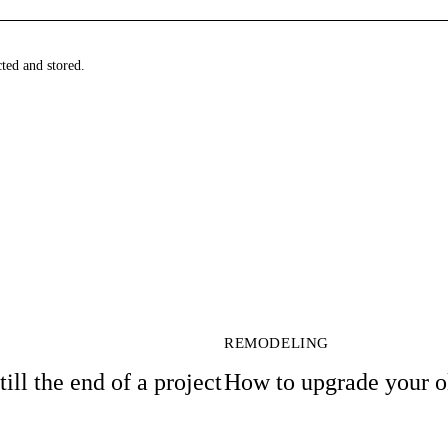
cted and stored.
REMODELING
ll the end of a project
How to upgrade your ol